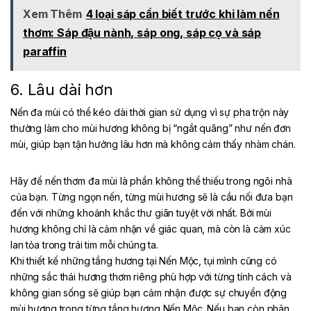
Xem Thêm
4 loại sáp cần biết trước khi làm nến
thơm: Sáp đậu nành, sáp ong, sáp cọ và sáp
paraffin
6. Lâu dài hơn
Nến đa mùi có thể kéo dài thời gian sử dụng vì sự pha trộn này
thường làm cho mùi hương không bị “ngắt quãng” như nến đơn
mùi, giúp bạn tận hưởng lâu hơn mà không cảm thấy nhàm chán.
Hãy để nến thơm đa mùi là phần không thể thiếu trong ngôi nhà
của bạn. Từng ngọn nến, từng mùi hương sẽ là cầu nối đưa bạn
đến với những khoảnh khắc thư giãn tuyệt vời nhất. Bởi mùi
hương không chỉ là cảm nhận về giác quan, mà còn là cảm xúc
lan tỏa trong trái tim mỗi chúng ta.
Khi thiết kế những tầng hương tại Nến Mộc, tụi mình cũng có
những sắc thái hương thơm riêng phù hợp với từng tính cách và
không gian sống sẽ giúp bạn cảm nhận được sự chuyển động
mùi hương trong từng tầng hương Nến Mộc. Nếu bạn còn phân