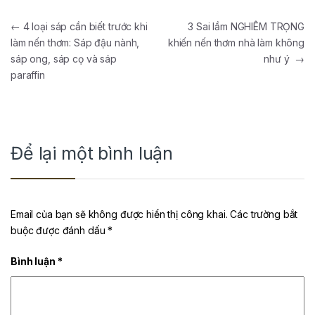
Điều hướng bài viết
←
4 loại sáp cần biết trước khi
3 Sai lầm NGHIÊM TRỌNG
làm nến thơm: Sáp đậu nành,
khiến nến thơm nhà làm không
sáp ong, sáp cọ và sáp
như ý
→
paraffin
Để lại một bình luận
Email của bạn sẽ không được hiển thị công khai.
Các trường bắt
buộc được đánh dấu
*
Bình luận
*