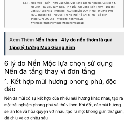
Nến Mộc – Nến Thơm Cao Cấp, Quà Tặng Doanh Nghiệp, Cá Nhân &
Nguyên Phụ Liệu Làm nến, Tinh Dầu, Gia Công Nến Thơm – Địa chỉ:
Căn E17 Valencia Riverside (1000 Nguyễn Duy Trinh), phường Phú
Hữu, Thành Phố Thủ Đức, Thành Phố Hồ Chí Minh – Số điện
thoại: 0775 999 345 – Website: nenmoc.vn
#nenmoc #nenthommoc #nenthomcaocap
Xem Thêm
Nến thơm - 4 lý do nến thơm là quà
tặng lý tưởng Mùa Giáng Sinh
6 lý do
Nến Mộc
lựa chọn sử dụng
Nến đa tầng thay vì đơn tầng
1. Kết hợp mùi hương phong phú, độc
đáo
Nến đa mùi có sự kết hợp của nhiều mùi hương khác nhau, tạo ra
một trải nghiệm phong phú và thú vị hơn. Khi đốt, các mùi hương
sẽ lan tỏa và hòa quyện với nhau, tạo ra một không gian thư giãn,
dễ chịu và có chiều sâu.