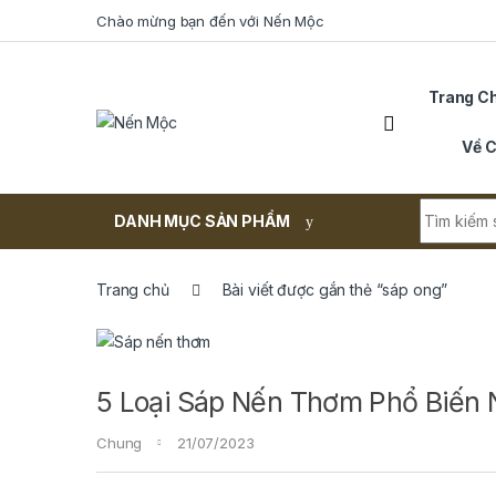
Skip to navigation
Skip to content
Chào mừng bạn đến với Nến Mộc
Trang C
Về C
Search fo
DANH MỤC SẢN PHẨM
Trang chủ
Bài viết được gắn thẻ “sáp ong”
5 Loại Sáp Nến Thơm Phổ Biến 
Chung
21/07/2023