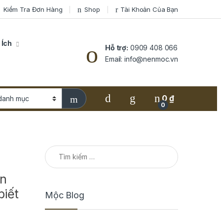
Kiểm Tra Đơn Hàng
Shop
Tài Khoản Của Bạn
 Ích
Hỗ trợ:
0909 408 066
Email: info@nenmoc.vn
0
₫
0
Tìm kiếm cho:
ận
biết
Mộc Blog