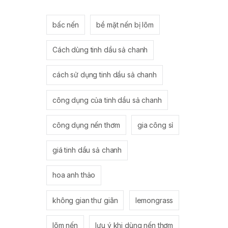
bấc nến
bề mặt nến bị lõm
Cách dùng tinh dầu sả chanh
cách sử dụng tinh dầu sả chanh
công dụng của tinh dầu sả chanh
công dụng nến thơm
gia công sỉ
giá tinh dầu sả chanh
hoa anh thảo
không gian thư giãn
lemongrass
lõm nến
lưu ý khi dùng nến thơm