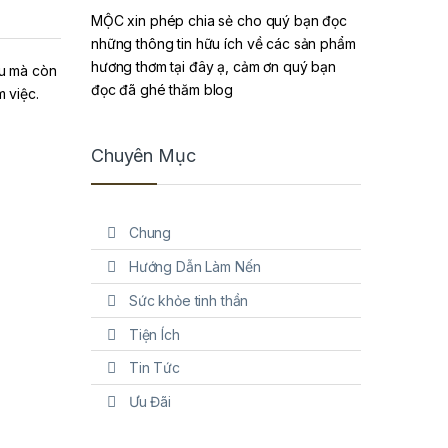
MỘC xin phép chia sẻ cho quý bạn đọc
những thông tin hữu ích về các sản phẩm
hương thơm tại đây ạ, cảm ơn quý bạn
ịu mà còn
đọc đã ghé thăm blog
 việc.
Chuyên Mục
Chung
Hướng Dẫn Làm Nến
Sức khỏe tinh thần
Tiện Ích
Tin Tức
Ưu Đãi