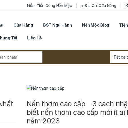
Kiếm Tiền Cùng Nến Mộc
Địa Chỉ Cừa Hàng
hủ
Cửa Hàng
BST Ngũ Hành
Nến Mộc Blog
Tiện
húng Tôi
Liên Hệ
r:
Nhất
Nến thơm cao cấp – 3 cách nh
biết nến thơm cao cấp mới ít ai 
năm 2023