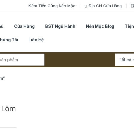
Kiếm Tiền Cùng Nến Mộc
Địa Chỉ Cừa Hàng
hủ
Cửa Hàng
BST Ngũ Hành
Nến Mộc Blog
Tiện
húng Tôi
Liên Hệ
r:
õm”
ị Lõm