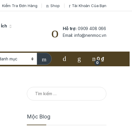
Kiểm Tra Đơn Hàng
Shop
Tài Khoản Của Bạn
 Ích
Hỗ trợ:
0909 408 066
Email: info@nenmoc.vn
0
₫
0
Tìm kiếm cho:
Mộc Blog