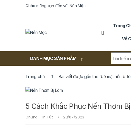
Skip to navigation
Skip to content
Chào mừng bạn đến với Nến Mộc
Trang C
Về C
Search fo
DANH MỤC SẢN PHẨM
Trang chủ
Bài viết được gắn thẻ “bề mặt nến bị l
5 Cách Khắc Phục Nến Thơm B
Chung
,
Tin Tức
28/07/2023