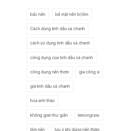
bấc nến
bề mặt nến bị lõm
Cách dùng tinh dầu sả chanh
cách sử dụng tinh dầu sả chanh
công dụng của tinh dầu sả chanh
công dụng nến thơm
gia công sỉ
giá tinh dầu sả chanh
hoa anh thảo
không gian thư giãn
lemongrass
lõm nến
lưu ý khi dùng nến thơm