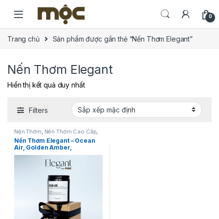
Skip to navigation
Skip to content
0
Trang chủ
Sản phẩm được gắn thẻ “Nến Thơm Elegant”
Nến Thơm Elegant
Hiển thị kết quả duy nhất
Filters
Nến Thơm
,
Nến Thơm Cao Cấp
,
Nến Thơm Elegant
,
SET Quà
Nến Thơm Elegant – Ocean
Tặng
Air, Golden Amber,
Pineapple Palm, Winter
Wood, Sandalwood