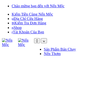
Skip
Skip
Chào mừng bạn đến với Nến Mộc
to
to
Kiếm Tiền Cùng Nến Mộc
navigation
content
Địa Chỉ Cừa Hàng
Kiểm Tra Đơn Hàng
Shop
Tài Khoản Của Bạn
Sản Phẩm Bán Chạy
Nến Thơm