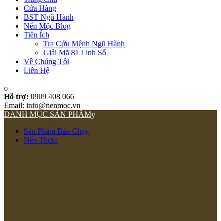
Cửa Hàng
BST Ngũ Hành
Nến Mộc Blog
Tiện Ích
Tra Cứu Mệnh Ngũ Hành
Giải Mã 81 Linh Số
Về Chúng Tôi
Liên Hệ
Hỗ trợ:
0909 408 066
Email: info@nenmoc.vn
DANH MỤC SẢN PHẨM
Sản Phẩm Bán Chạy
Nến Thơm