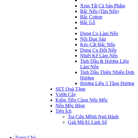
Xem Tất Cả Sản Phẩm
Bấc Nến (Tim Nến)
Bấc Cotton
Bấc Gỗ
Dụng Cụ Làm Nến
Nồi Đun Sáp
Kéo Cắt Bấc Nến
Dụng Cụ Đốt Nến
Nhiệt Kế Làm Nến
Tinh Dầu & Hương Liệu
Làm Nến
Tinh Dầu Thiên Nhiên Đơn
Hương
Hương Liệu 3 Tầng Hương
SET Quà Tặng
Vườn Cây
Kiếm Tiền Cùng Nến Mộc
Nến Mộc Blog
Tiện Ích
Tra Cứu Mệnh Ngũ Hành
Giải Mã 81 Linh Số
Trang Chủ